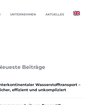
N
UNTERNEHMEN
AKTUELLES
Neueste Beiträge
nterkontinentaler Wasserstofftransport –
icher, effizient und unkompliziert