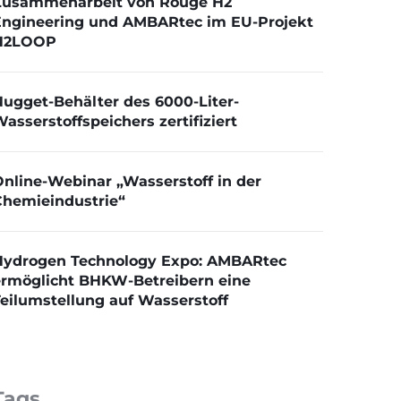
Zusammenarbeit von Rouge H2
Engineering und AMBARtec im EU-Projekt
H2LOOP
ugget-Behälter des 6000-Liter-
asserstoffspeichers zertifiziert
nline-Webinar „Wasserstoff in der
Chemieindustrie“
Hydrogen Technology Expo: AMBARtec
ermöglicht BHKW-Betreibern eine
eilumstellung auf Wasserstoff
Tags