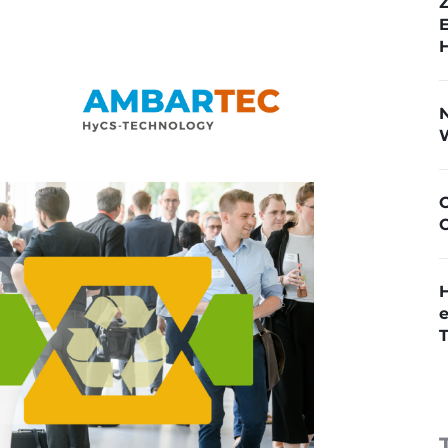
N
W
O
T